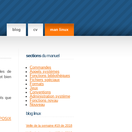
blog
cv
man linux
sections
du manuel
Commandes
es de
Appels systèmes
Fonctions bibliothèques
t bien
Fichiers spéciaux
Formats
Jeux
Conventions
Administration système
els que
Fonctions noyau
Nouveau
blog linux
POSIX
Veille de la semaine #19 de 2018