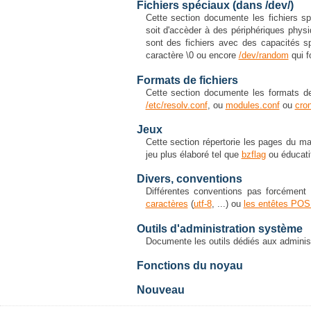
Fichiers spéciaux (dans /dev/)
Cette section documente les fichiers s
soit d'accèder à des périphériques ph
sont des fichiers avec des capacités
caractère \0 ou encore
/dev/random
qui f
Formats de fichiers
Cette section documente les formats de
/etc/resolv.conf
, ou
modules.conf
ou
cro
Jeux
Cette section répertorie les pages du 
jeu plus élaboré tel que
bzflag
ou éducat
Divers, conventions
Différentes conventions pas forcémen
caractères
(
utf-8
, ...) ou
les entêtes POS
Outils d'administration système
Documente les outils dédiés aux admini
Fonctions du noyau
Nouveau