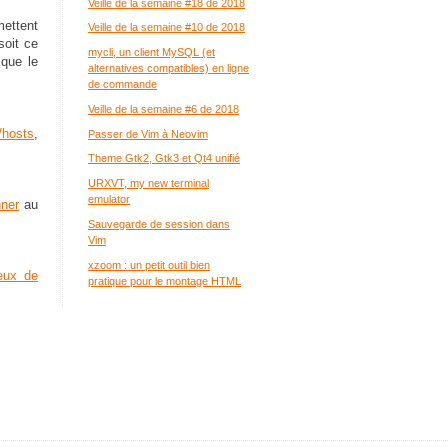
Veille de la semaine #18 de 2018
mettent
Veille de la semaine #10 de 2018
soit ce
mycli, un client MySQL (et
que le
alternatives compatibles) en ligne
de commande
Veille de la semaine #6 de 2018
/hosts
,
Passer de Vim à Neovim
Theme Gtk2, Gtk3 et Qt4 unifié
URXVT, my new terminal
emulator
ner
au
Sauvegarde de session dans
Vim
xzoom : un petit outil bien
jeux de
pratique pour le montage HTML