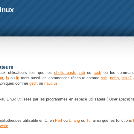
linux
ateurs
ux utilisateurs tels que les
shells bash
,
zsh
ou
tcsh
ou les command
tar
,
ls
ou
ln
mais aussi les commandes réseaux comme
ssh
,
ncftp
,
links2
e
graphiques comme
gedit
ou
nautilus
yau Linux utilisées par les programmes en espace utilisateur (
User space
) t
ibliothèques utilisable en C, en
Perl
ou
Erlang
ou
Tcl
ainsi que les fonctions
fwrite