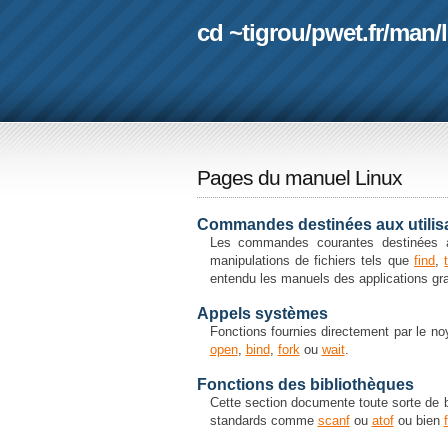
cd ~tigrou
/
pwet.fr
/
man
/
Pages du manuel Linux
Commandes destinées aux utilis
Les commandes courantes destinées a
manipulations de fichiers tels que
find
,
entendu les manuels des applications 
Appels systèmes
Fonctions fournies directement par le no
open
,
bind
,
fork
ou
wait
.
Fonctions des bibliothèques
Cette section documente toute sorte de b
standards comme
scanf
ou
atof
ou bien