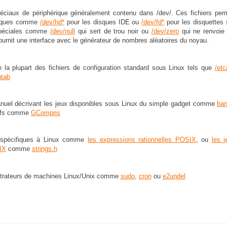
péciaux de périphérique généralement contenu dans /dev/. Ces fichiers per
ysiques comme
/dev/hd*
pour les disques IDE ou
/dev/fd*
pour les disquettes 
 spéciales comme
/dev/null
qui sert de trou noir ou
/dev/zero
qui ne renvoie 
ournit une interface avec le générateur de nombres aléatoires du noyau.
 la plupart des fichiers de configuration standard sous Linux tels que
/etc
ntab
manuel décrivant les jeux disponibles sous Linux du simple gadget comme
ban
ifs comme
GCompris
t spécifiques à Linux comme
les expressions rationnelles POSIX
, ou
les 
IX
comme
strings.h
strateurs de machines Linux/Unix comme
sudo
,
cron
ou
e2undel