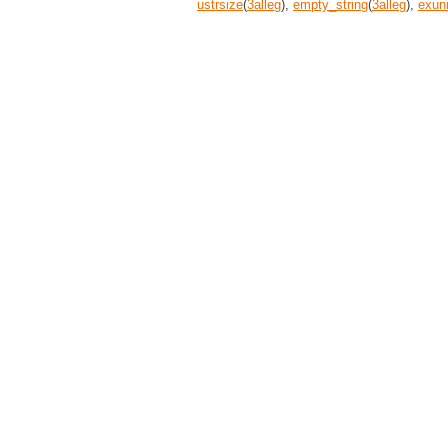
ustrsize
(
3
alleg
),
empty_string
(
3
alleg
),
exun