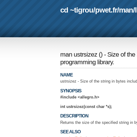
cd ~tigrou
/
pwet.fr
/
man
/
man ustrsizez
(
) - Size of th
programming library.
NAME
ustrsizez - Size of the string in bytes incl
SYNOPSIS
#include <allegro.h>
int ustrsizez(const char *s);
DESCRIPTION
Returns the size of the specified string in by
SEE ALSO