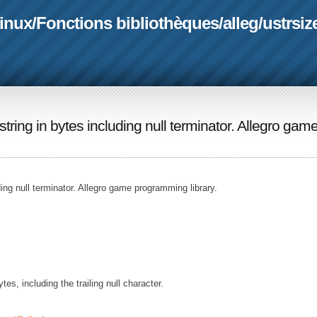
linux
/
Fonctions bibliothèques
/
alleg
/
ustrsiz
e string in bytes including null terminator. Allegro gam
uding null terminator. Allegro game programming library.
tes, including the trailing null character.