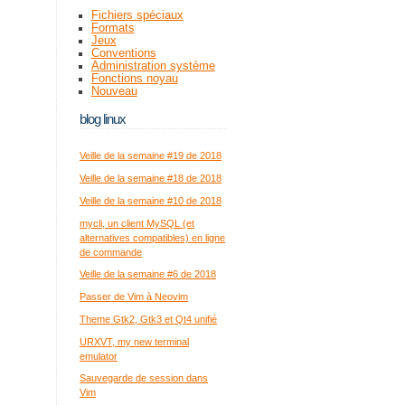
Fichiers spéciaux
Formats
Jeux
Conventions
Administration système
Fonctions noyau
Nouveau
blog linux
Veille de la semaine #19 de 2018
Veille de la semaine #18 de 2018
Veille de la semaine #10 de 2018
mycli, un client MySQL (et
alternatives compatibles) en ligne
de commande
Veille de la semaine #6 de 2018
Passer de Vim à Neovim
Theme Gtk2, Gtk3 et Qt4 unifié
URXVT, my new terminal
emulator
Sauvegarde de session dans
Vim