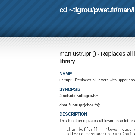
cd ~tigrou
/
pwet.fr
/
man
/
man ustrupr
(
) - Replaces al
library.
NAME
ustrupr - Replaces all letters with upper ca
SYNOPSIS
#include <allegro.h>
char *ustrupr(char *s);
DESCRIPTION
This function replaces all lower case letter
   char buffer[] = "lower case s