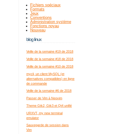
Fichiers spéciaux
Formats
Jeux
Conventions
Administration système
Fonctions noyau
Nouveau
blog linux
Veille de la semaine #19 de 2018
Veille de la semaine #18 de 2018
Veille de la semaine #10 de 2018
mycli, un client MySQL (et
alternatives compatibles) en ligne
de commande
Veille de la semaine #6 de 2018
Passer de Vim à Neovim
Theme Gtk2, Gtk3 et Qt4 unifié
URXVT, my new terminal
emulator
Sauvegarde de session dans
Vim