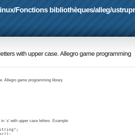
linux
/
Fonctions bibliothèques
/
alleg
/
ustrupr
l letters with upper case. Allegro game programming
se. Allegro game programming library.
s in `s' with upper case letters. Example:
tring";
