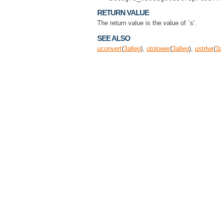
RETURN VALUE
The return value is the value of `s'.
SEE ALSO
uconvert
(
3
alleg
),
utolower
(
3
alleg
),
ustrlwr
(
3