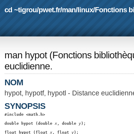
cd ~tigrou
/
pwet.fr
/
man
/
linux
/
Fonctions b
man hypot
(
Fonctions bibliothè
euclidienne.
NOM
hypot, hypotf, hypotl - Distance euclidienn
SYNOPSIS
#include <math.h>
double hypot (double 
x
, double 
y
);
float hypot (float 
x
, float 
y
);