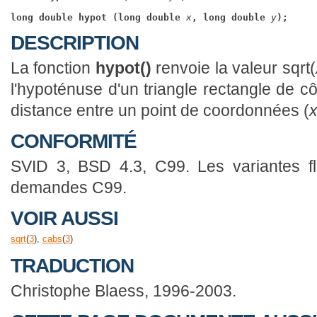
long double hypot (long double 
x
, long double 
y
);
DESCRIPTION
La fonction
hypot()
renvoie la valeur sqrt(
l'hypoténuse d'un triangle rectangle de c
distance entre un point de coordonnées (
CONFORMITÉ
SVID 3, BSD 4.3, C99. Les variantes fl
demandes C99.
VOIR AUSSI
sqrt
(
3
),
cabs
(
3
)
TRADUCTION
Christophe Blaess, 1996-2003.