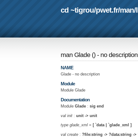
cd ~tigrou
/
pwet.fr
/
man
/
man Glade
(
) - no description
NAME
Glade - no description
Module
Module Glade
Documentation
Module
Glade
:
sig end
val init
:
unit -> unit
type glade_xml
=
[ `data | `glade_xml ]
val create
:
?file:string ->
?data:string ->