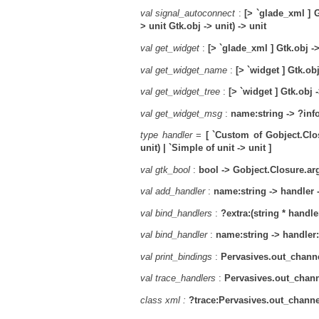
val signal_autoconnect
:
[> `glade_xml ] G
> unit Gtk.obj -> unit) ->
unit
val get_widget
:
[> `glade_xml ] Gtk.obj -
val get_widget_name
:
[> `widget ] Gtk.obj
val get_widget_tree
:
[> `widget ] Gtk.obj
val get_widget_msg
:
name:string -> ?info
type handler
=
[ `Custom of Gobject.Clos
unit)
| `Simple of unit -> unit ]
val gtk_bool
:
bool -> Gobject.Closure.argv
val add_handler
:
name:string -> handler -
val bind_handlers
:
?extra:(string * handler
val bind_handler
:
name:string ->
handler:
val print_bindings
:
Pervasives.out_channel
val trace_handlers
:
Pervasives.out_channe
class xml :
?trace:Pervasives.out_channe