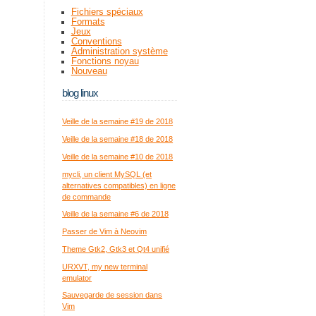
Fichiers spéciaux
Formats
Jeux
Conventions
Administration système
Fonctions noyau
Nouveau
blog linux
Veille de la semaine #19 de 2018
Veille de la semaine #18 de 2018
Veille de la semaine #10 de 2018
mycli, un client MySQL (et
alternatives compatibles) en ligne
de commande
Veille de la semaine #6 de 2018
Passer de Vim à Neovim
Theme Gtk2, Gtk3 et Qt4 unifié
URXVT, my new terminal
emulator
Sauvegarde de session dans
Vim