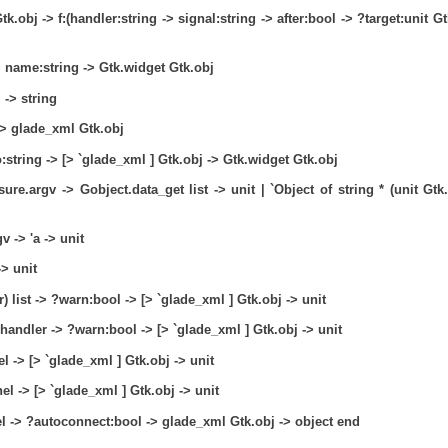
tk.obj ->
f:(handler:string ->
signal:string ->
after:bool -> ?target:unit Gt
> name:string -> Gtk.widget Gtk.obj
 -> string
 -> glade_xml Gtk.obj
:string -> [> `glade_xml ] Gtk.obj -> Gtk.widget Gtk.obj
ure.argv -> Gobject.data_get list -> unit
| `Object of string * (unit Gtk
 -> 'a -> unit
> unit
) list ->
?warn:bool -> [> `glade_xml ] Gtk.obj -> unit
handler -> ?warn:bool -> [> `glade_xml ] Gtk.obj -> unit
 -> [> `glade_xml ] Gtk.obj -> unit
l -> [> `glade_xml ] Gtk.obj -> unit
l ->
?autoconnect:bool -> glade_xml Gtk.obj -> object end