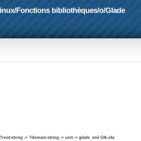
linux
/
Fonctions bibliothèques
/
o
/
Glade
?root:string -> ?domain:string -> unit -> glade_xml Gtk.obj