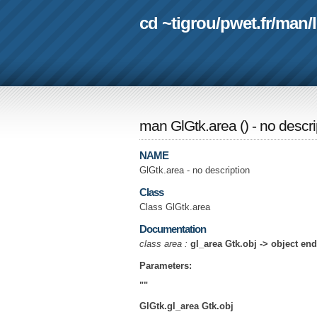
cd ~tigrou
/
pwet.fr
/
man
/
man GlGtk.area
(
) - no descr
NAME
GlGtk.area - no description
Class
Class GlGtk.area
Documentation
class area :
gl_area Gtk.obj -> object end
Parameters:
""
GlGtk.gl_area Gtk.obj