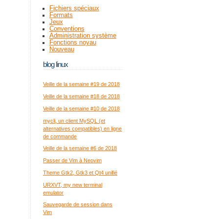
Fichiers spéciaux
Formats
Jeux
Conventions
Administration système
Fonctions noyau
Nouveau
blog linux
Veille de la semaine #19 de 2018
Veille de la semaine #18 de 2018
Veille de la semaine #10 de 2018
mycli, un client MySQL (et
alternatives compatibles) en ligne
de commande
Veille de la semaine #6 de 2018
Passer de Vim à Neovim
Theme Gtk2, Gtk3 et Qt4 unifié
URXVT, my new terminal
emulator
Sauvegarde de session dans
Vim