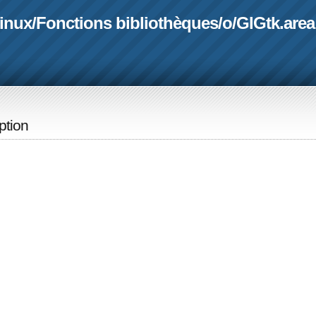
linux
/
Fonctions bibliothèques
/
o
/
GlGtk.area
iption