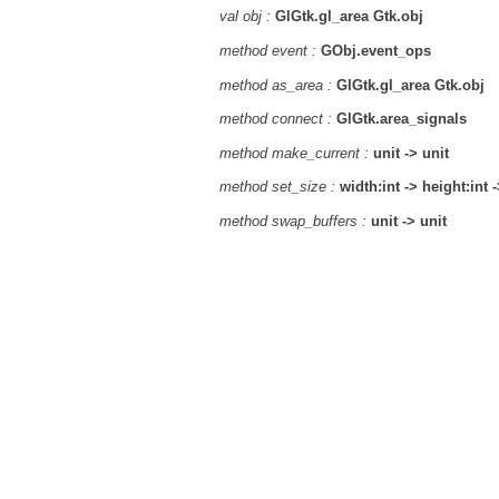
val obj :
GlGtk.gl_area Gtk.obj
method event :
GObj.event_ops
method as_area :
GlGtk.gl_area Gtk.obj
method connect :
GlGtk.area_signals
method make_current :
unit -> unit
method set_size :
width:int -> height:int -
method swap_buffers :
unit -> unit