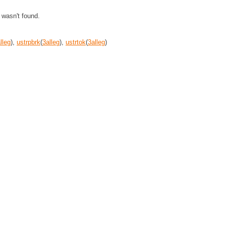
' wasn't found.
lleg
),
ustrpbrk
(
3
alleg
),
ustrtok
(
3
alleg
)