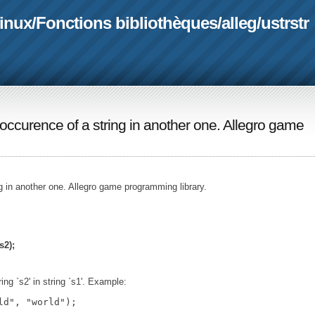
linux
/
Fonctions bibliothèques
/
alleg
/
ustrstr
st occurence of a string in another one. Allegro game
ing in another one. Allegro game programming library.
s2);
ing `s2' in string `s1'. Example: