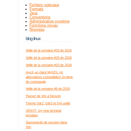
Fichiers spéciaux
Formats
Jeux
Conventions
Administration système
Fonctions noyau
Nouveau
blog linux
Veille de la semaine #19 de 2018
Veille de la semaine #18 de 2018
Veille de la semaine #10 de 2018
mycli, un client MySQL (et
alternatives compatibles) en ligne
de commande
Veille de la semaine #6 de 2018
Passer de Vim à Neovim
Theme Gtk2, Gtk3 et Qt4 unifié
URXVT, my new terminal
emulator
Sauvegarde de session dans
Vim