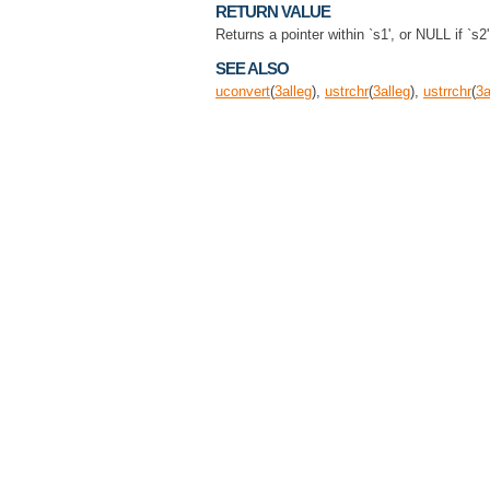
RETURN VALUE
Returns a pointer within `s1', or NULL if `s2
SEE ALSO
uconvert
(
3
alleg
),
ustrchr
(
3
alleg
),
ustrrchr
(
3
a