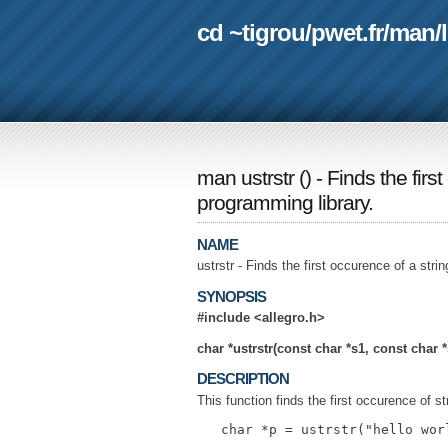
cd ~tigrou
/
pwet.fr
/
man
/
man ustrstr
(
) - Finds the fir
programming library.
NAME
ustrstr - Finds the first occurence of a str
SYNOPSIS
#include <allegro.h>
char *ustrstr(const char *s1, const char *
DESCRIPTION
This function finds the first occurence of str