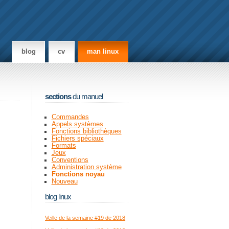
blog
cv
man linux
sections
du manuel
Commandes
Appels systèmes
Fonctions bibliothèques
Fichiers spéciaux
Formats
Jeux
Conventions
Administration système
Fonctions noyau
Nouveau
blog linux
Veille de la semaine #19 de 2018