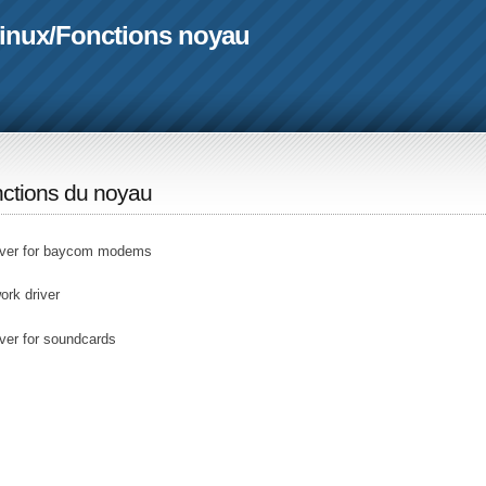
linux
/
Fonctions noyau
ctions du noyau
river for baycom modems
rk driver
ver for soundcards