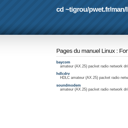
cd ~tigrou
/
pwet.fr
/
man
/
Pages du manuel Linux
:
Fon
baycom
amateur (AX.25) packet radio network d
hdlcdrv
HDLC amateur (AX.25) packet radio netwo
soundmodem
amateur (AX.25) packet radio network dri