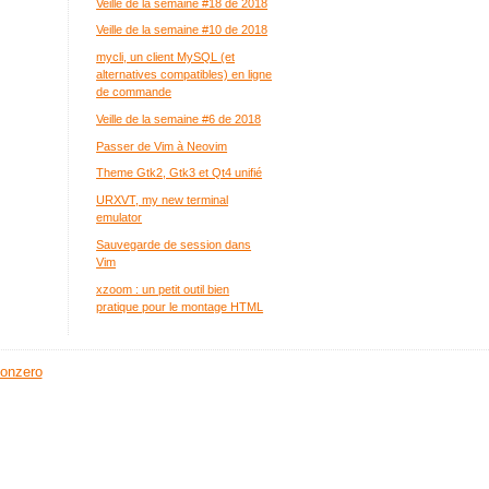
Veille de la semaine #18 de 2018
Veille de la semaine #10 de 2018
mycli, un client MySQL (et
alternatives compatibles) en ligne
de commande
Veille de la semaine #6 de 2018
Passer de Vim à Neovim
Theme Gtk2, Gtk3 et Qt4 unifié
URXVT, my new terminal
emulator
Sauvegarde de session dans
Vim
xzoom : un petit outil bien
pratique pour le montage HTML
onzero