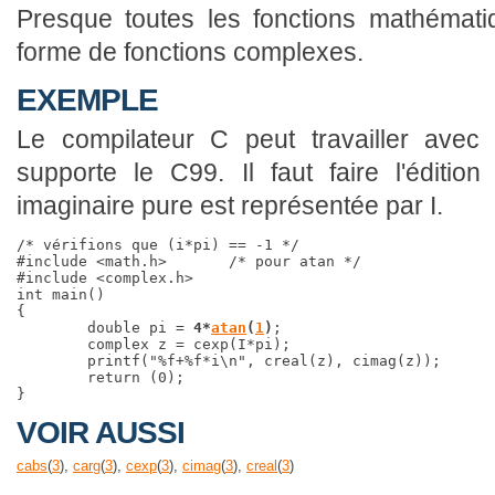
Presque toutes les fonctions mathémati
forme de fonctions complexes.
EXEMPLE
Le compilateur C peut travailler avec
supporte le C99. Il faut faire l'éditio
imaginaire pure est représentée par I.
/* vérifions que (i*pi) == -1 */

#include <math.h>	/* pour atan */

#include <complex.h>

int main()

{

	double pi = 
4*
atan
(
1
)
;

	complex z = cexp(I*pi);

	printf("%f+%f*i\n", creal(z), cimag(z));

	return (0);

VOIR AUSSI
cabs
(
3
),
carg
(
3
),
cexp
(
3
),
cimag
(
3
),
creal
(
3
)