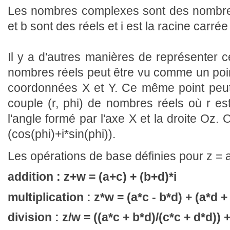
Les nombres complexes sont des nombres
et b sont des réels et i est la racine carrée 
Il y a d'autres manières de représenter 
nombres réels peut être vu comme un poi
coordonnées X et Y. Ce même point peut 
couple (r, phi) de nombres réels où r est 
l'angle formé par l'axe X et la droite Oz. O
(cos(phi)+i*sin(phi)).
Les opérations de base définies pour z = a+
addition : z+w = (a+c) + (b+d)*i
multiplication : z*w = (a*c - b*d) + (a*d +
division : z/w = ((a*c + b*d)/(c*c + d*d)) +