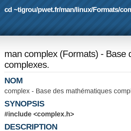
cd ~tigrou
/
pwet.fr
/
man
/
linux
/
Formats
/
co
man complex
(
Formats
) - Base
complexes.
NOM
complex - Base des mathématiques comp
SYNOPSIS
#include <complex.h>
DESCRIPTION