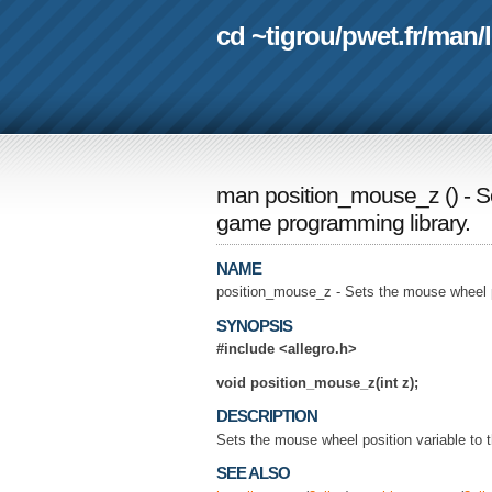
cd ~tigrou
/
pwet.fr
/
man
/
man position_mouse_z
(
) - 
game programming library.
NAME
position_mouse_z - Sets the mouse wheel po
SYNOPSIS
#include <allegro.h>
void position_mouse_z(int z);
DESCRIPTION
Sets the mouse wheel position variable to t
SEE ALSO