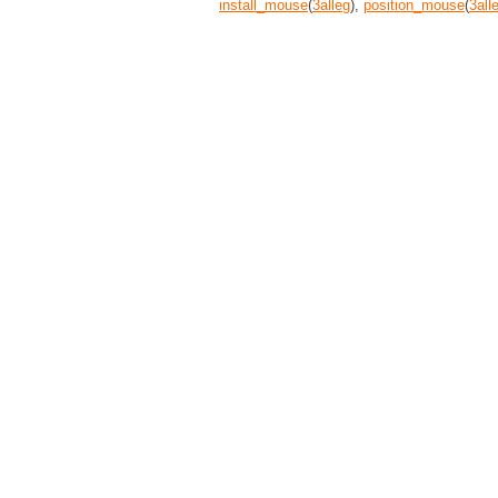
install_mouse
(
3
alleg
),
position_mouse
(
3
all