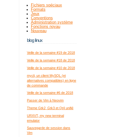
Fichiers spéciaux
Formats
Jeux
Conventions
Administration système
Fonctions noyau
Nouveau
blog linux
Veille de la semaine #19 de 2018
Veille de la semaine #18 de 2018
Veille de la semaine #10 de 2018
mycli, un client MySQL (et
alternatives compatibles) en ligne
de commande
Veille de la semaine #6 de 2018
Passer de Vim à Neovim
Theme Gtk2, Gtk3 et Qt4 unifié
URXVT, my new terminal
emulator
Sauvegarde de session dans
Vim