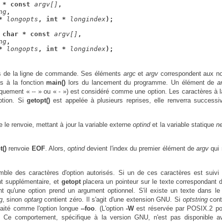
 * const 
argv[]
,
ng
,
* 
longopts
, int * 
longindex
);
 char * const 
argv[]
,
ng
,
* 
longopts
, int * 
longindex
);
s de la ligne de commande. Ses éléments
argc
et
argv
correspondent aux n
is à la fonction
main()
lors du lancement du programme. Un élément de
a
quement « -- » ou « - ») est considéré comme une option. Les caractères à l
option. Si
getopt()
est appelée à plusieurs reprises, elle renverra success
e le renvoie, mettant à jour la variable externe
optind
et la variable statique
n
t()
renvoie
EOF
. Alors,
optind
devient l'index du premier élément de
argv
qui 
ble des caractères d'option autorisés. Si un de ces caractères est suivi
nt supplémentaire, et
getopt
placera un pointeur sur le texte correspondant
ent qu'une option prend un argument optionnel. S'il existe un texte dans 
g
, sinon
optarg
contient zéro. Il s'agit d'une extension GNU. Si
optstring
cont
raité comme l'option longue
--foo
. (L'option
-W
est réservée par POSIX.2 po
). Ce comportement, spécifique à la version GNU, n'est pas disponible a