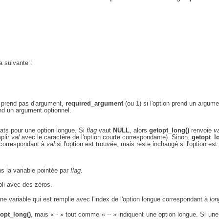
a suivante :
ne prend pas d'argument,
required_argument
(ou 1) si l'option prend un argume
end un argument optionnel.
tats pour une option longue. Si
flag
vaut
NULL
, alors
getopt_long()
renvoie
va
plir
val
avec le caractère de l'option courte correspondante). Sinon,
getopt_l
 correspondant à
val
si l'option est trouvée, mais reste inchangé si l'option est
ns la variable pointée par
flag
.
pli avec des zéros.
 une variable qui est remplie avec l'index de l'option longue correspondant à
lon
opt_long()
, mais « - » tout comme « -- » indiquent une option longue. Si une