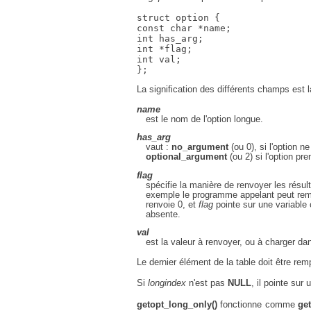
struct option {

const char *name;

int has_arg;

int *flag;

int val;

La signification des différents champs est l
name
est le nom de l'option longue.
has_arg
vaut :
no_argument
(ou 0), si l'option 
optional_argument
(ou 2) si l'option pr
flag
spécifie la manière de renvoyer les résul
exemple le programme appelant peut rem
renvoie 0, et
flag
pointe sur une variable
absente.
val
est la valeur à renvoyer, ou à charger da
Le dernier élément de la table doit être rem
Si
longindex
n'est pas
NULL
, il pointe sur
getopt_long_only()
fonctionne comme
get