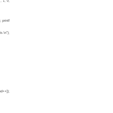
, 1, 0,
 printf
s.\n");
nd++]);