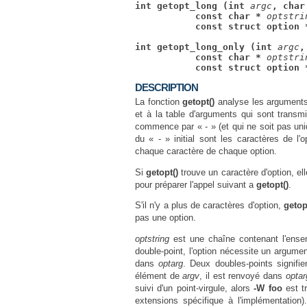
int getopt_long (int 
argc
, char
           const char * 
optstri
           const struct option 
int getopt_long_only (int 
argc
,
           const char * 
optstri
           const struct option 
DESCRIPTION
La fonction
getopt()
analyse les argument
et à la table d'arguments qui sont transm
commence par « - » (et qui ne soit pas uni
du « - » initial sont les caractères de l'
chaque caractère de chaque option.
Si
getopt()
trouve un caractère d'option, ell
pour préparer l'appel suivant a
getopt()
.
S'il n'y a plus de caractères d'option,
getop
pas une option.
optstring
est une chaîne contenant l'ensem
double-point, l'option nécessite un argume
dans
optarg
. Deux doubles-points signifi
élément de
argv
, il est renvoyé dans
optar
suivi d'un point-virgule, alors
-W foo
est t
extensions spécifique à l'implémentation