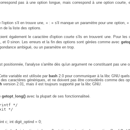
orrespond pas à une option longue, mais correspond à une option courte, e
l'option s'il en trouve une, « : » s'il manque un paramètre pour une option, « ?
fin de la liste des options.
ient également le caractère d'option courte s'ils en trouvent une. Pour les 
L
, et 0 sinon. Les erreurs et la fin des options sont gérées comme avec
getop
espondance ambiguë, ou un paramètre en trop.
st positionnée, l'analyse s'arrête dès qu'un argument ne constituant pas une o
ette variable est utilisée par
bash
2.0 pour communiquer à la libc GNU quels
n des caractères génériques, et ne doivent pas être considérés comme des op
h
version 2.01, mais il est toujours supporté par la libc GNU.
de
getopt_long()
avec la plupart de ses fonctionnaliteé.
intf */

it */

int c; int digit_optind = 0;