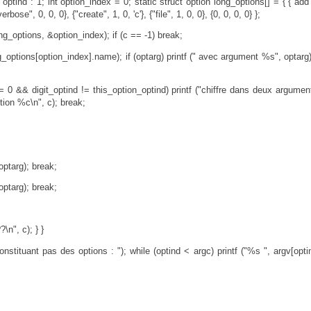
 optind : 1; int option_index = 0; static struct option long_options[] = { {"add"
rbose", 0, 0, 0}, {"create", 1, 0, 'c'}, {"file", 1, 0, 0}, {0, 0, 0, 0} };
ng_options, &option_index); if (c == -1) break;
ng_options[option_index].name); if (optarg) printf (" avec argument %s", optarg);
d != 0 && digit_optind != this_option_optind) printf ("chiffre dans deux argument
ption %c\n", c); break;
 optarg); break;
 optarg); break;
\n", c); } }
onstituant pas des options : "); while (optind < argc) printf ("%s ", argv[opti