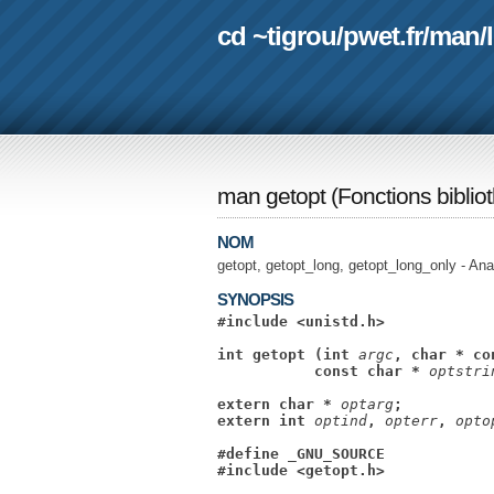
cd ~tigrou
/
pwet.fr
/
man
/
man getopt
(
Fonctions bibli
NOM
getopt, getopt_long, getopt_long_only - An
SYNOPSIS
#include <unistd.h>
int getopt (int 
argc
, char * co
           const char * 
optstri
extern char * 
optarg
;
extern int 
optind
, 
opterr
, 
opto
#define _GNU_SOURCE
#include <getopt.h>