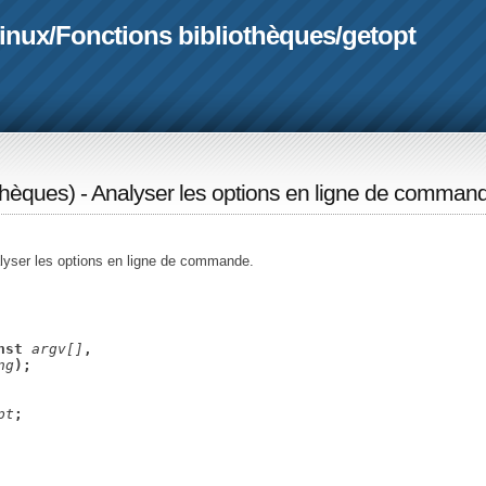
linux
/
Fonctions bibliothèques
/
getopt
othèques
) - Analyser les options en ligne de comman
alyser les options en ligne de commande.
nst 
argv[]
,
ng
);
pt
;