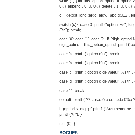
while (1) { int this_option_optind = optind ?
0}, {"append", 0, 0, 0}, {"delete", 1, 0, 0}, {"ve
c = getopt_long (argc, argv, "abc:d:012", lo
switch (c) { case 0: printf ("option %s", lo
("\n"); break;
case '0': case '1': case '2': if (digit_optin
digit_optind = this_option_optind; printf ("o
case 'a': printf ("option a\n"); break;
case 'b': printf ("option b\n"); break;
case 'c': printf ("option c de valeur `%s'\n",
case 'd': printf ("option d de valeur `%s'\n",
case '?': break;
default: printf ("?? caractère de code 0%o ??
if (optind < argc) { printf ("Arguments ne c
printf ("\n"); }
exit (0); }
BOGUES