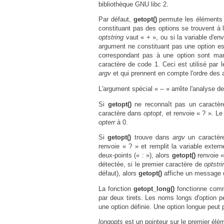
bibliothèque GNU libc 2.
Par défaut,
getopt()
permute les élément
constituant pas des options se trouvent à
optstring
vaut « + », ou si la variable d'e
argument ne constituant pas une option es
correspondant pas à une option sont mani
caractère de code 1. Ceci est utilisé par
argv
et qui prennent en compte l'ordre des
L'argument spécial « -- » arrête l'analyse d
Si
getopt()
ne reconnaît pas un caractère 
caractère dans
optopt
, et renvoie « ? ». L
opterr
à 0.
Si
getopt()
trouve dans
argv
un caractère
renvoie « ? » et remplit la variable exter
deux-points (« : »), alors
getopt()
renvoie «
détectée, si le premier caractère de
optstri
défaut), alors
getopt()
affiche un message d
La fonction
getopt_long()
fonctionne co
par deux tirets. Les noms longs d'option p
une option définie. Une option longue peut
longopts
est un pointeur sur le premier élé