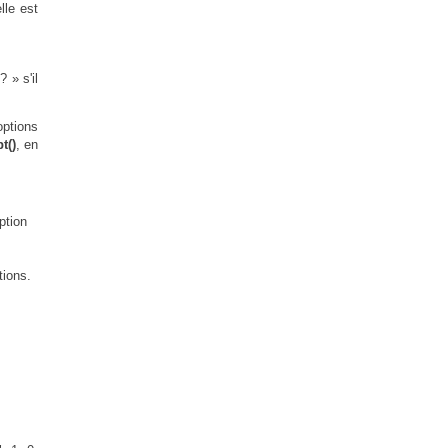
lle est
 » s'il
options
t()
, en
ption
tions.