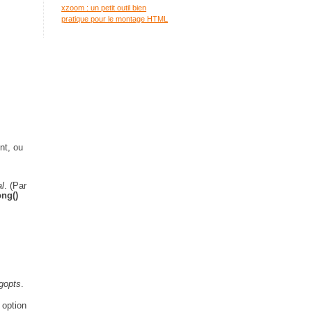
xzoom : un petit outil bien
pratique pour le montage HTML
nt, ou
l
. (Par
ong()
gopts
.
 option