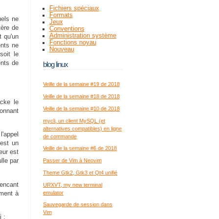
Fichiers spéciaux
Formats
uels ne
Jeux
tère de
Conventions
Administration système
t qu'un
Fonctions noyau
ents ne
Nouveau
soit le
ents de
blog linux
Veille de la semaine #19 de 2018
Veille de la semaine #18 de 2018
ocke le
Veille de la semaine #10 de 2018
ionnant
mycli, un client MySQL (et
alternatives compatibles) en ligne
l'appel
de commande
est un
Veille de la semaine #6 de 2018
eur est
lle par
Passer de Vim à Neovim
Theme Gtk2, Gtk3 et Qt4 unifié
encant
URXVT, my new terminal
emulator
ement à
Sauvegarde de session dans
Vim
 :