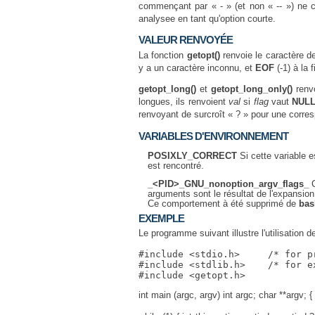
commençant par « - » (et non « -- ») ne c
analysee en tant qu'option courte.
VALEUR RENVOYÉE
La fonction
getopt()
renvoie le caractère de 
y a un caractère inconnu, et
EOF
(-1) à la 
getopt_long()
et
getopt_long_only()
renvo
longues, ils renvoient
val
si
flag
vaut
NUL
renvoyant de surcroît « ? » pour une corr
VARIABLES D'ENVIRONNEMENT
POSIXLY_CORRECT
Si cette variable e
est rencontré.
_<PID>_GNU_nonoption_argv_flags_
C
arguments sont le résultat de l'expansio
Ce comportement à été supprimé de
bas
EXEMPLE
Le programme suivant illustre l'utilisation 
#include <stdio.h>     /* for pr
#include <stdlib.h>    /* for ex
int main (argc, argv) int argc; char **argv; { 