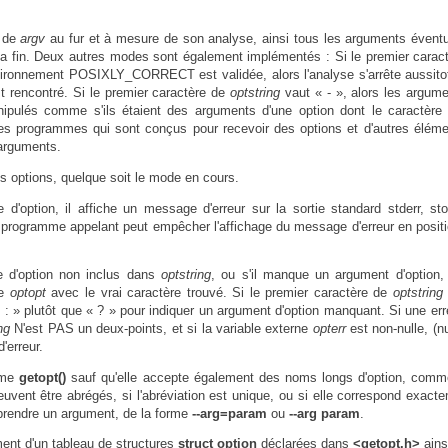
s de
argv
au fur et à mesure de son analyse, ainsi tous les arguments évent
 la fin. Deux autres modes sont également implémentés : Si le premier carac
nvironnement POSIXLY_CORRECT est validée, alors l'analyse s'arrête aussito
t rencontré. Si le premier caractère de
optstring
vaut « - », alors les argum
pulés comme s'ils étaient des arguments d'une option dont le caractère 
 les programmes qui sont conçus pour recevoir des options et d'autres élém
 arguments.
es options, quelque soit le mode en cours.
d'option, il affiche un message d'erreur sur la sortie standard stderr, st
e programme appelant peut empêcher l'affichage du message d'erreur en posit
 d'option non inclus dans
optstring
, ou s'il manque un argument d'option, 
ne
optopt
avec le vrai caractère trouvé. Si le premier caractère de
optstring
 : » plutôt que « ? » pour indiquer un argument d'option manquant. Si une err
ng
N'est PAS un deux-points, et si la variable externe
opterr
est non-nulle, (nu
'erreur.
mme
getopt()
sauf qu'elle accepte également des noms longs d'option, comm
euvent être abrégés, si l'abréviation est unique, ou si elle correspond exact
 prendre un argument, de la forme
--arg=param
ou
--arg param
.
ment d'un tableau de structures
struct option
déclarées dans
<getopt.h>
ainsi