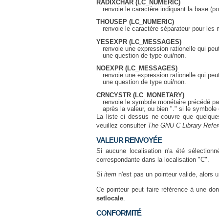
RADIXCHAR
(LC_NUMERIC)
renvoie le caractère indiquant la base (poin
THOUSEP
(LC_NUMERIC)
renvoie le caractère séparateur pour les mi
YESEXPR
(LC_MESSAGES)
renvoie une expression rationelle qui peut
une question de type oui/non.
NOEXPR
(LC_MESSAGES)
renvoie une expression rationelle qui peut
une question de type oui/non.
CRNCYSTR
(LC_MONETARY)
renvoie le symbole monétaire précédé par 
après la valeur, ou bien "." si le symbole 
La liste ci dessus ne couvre que quelque
veuillez consulter
The GNU C Library Refe
VALEUR RENVOYÉE
Si aucune localisation n'a été sélection
correspondante dans la localisation "C".
Si
item
n'est pas un pointeur valide, alors 
Ce pointeur peut faire référence à une do
setlocale
.
CONFORMITÉ