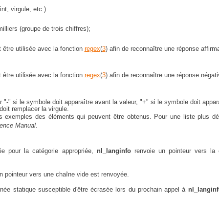
t, virgule, etc.).
lliers (groupe de trois chiffres);
 être utilisée avec la fonction
regex
(
3
) afin de reconnaître une réponse affirm
 être utilisée avec la fonction
regex
(
3
) afin de reconnaître une réponse négati
"-" si le symbole doit apparaître avant la valeur, "+" si le symbole doit appar
doit remplacer la virgule.
s exemples des éléments qui peuvent être obtenus. Pour une liste plus dét
rence Manual
.
née pour la catégorie appropriée,
nl_langinfo
renvoie un pointeur vers la 
un pointeur vers une chaîne vide est renvoyée.
nnée statique susceptible d'être écrasée lors du prochain appel à
nl_langin