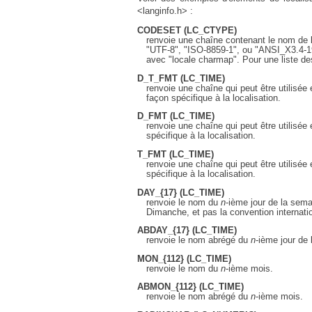
<langinfo.h> :
CODESET
(LC_CTYPE)
renvoie une chaîne contenant le nom de l
"UTF-8", "ISO-8859-1", ou "ANSI_X3.4-19
avec "locale charmap". Pour une liste d
D_T_FMT
(LC_TIME)
renvoie une chaîne qui peut être utilisée
façon spécifique à la localisation.
D_FMT
(LC_TIME)
renvoie une chaîne qui peut être utilisée
spécifique à la localisation.
T_FMT
(LC_TIME)
renvoie une chaîne qui peut être utilisée
spécifique à la localisation.
DAY_
{17} (LC_TIME)
renvoie le nom du
n
-ième jour de la sema
Dimanche, et pas la convention internatio
ABDAY_
{17} (LC_TIME)
renvoie le nom abrégé du
n
-ième jour de
MON_
{112} (LC_TIME)
renvoie le nom du
n
-ième mois.
ABMON_
{112} (LC_TIME)
renvoie le nom abrégé du
n
-ième mois.