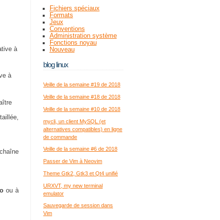
Fichiers spéciaux
Formats
Jeux
Conventions
Administration système
Fonctions noyau
ative à
Nouveau
blog linux
ve à
Veille de la semaine #19 de 2018
Veille de la semaine #18 de 2018
aître
Veille de la semaine #10 de 2018
aillée,
mycli, un client MySQL (et
alternatives compatibles) en ligne
de commande
Veille de la semaine #6 de 2018
chaîne
Passer de Vim à Neovim
Theme Gtk2, Gtk3 et Qt4 unifié
URXVT, my new terminal
fo
ou à
emulator
Sauvegarde de session dans
Vim