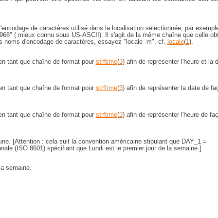
'encodage de caractères utilisé dans la localisation sélectionnée, par exempl
68" ( mieux connu sous US-ASCII). Il s'agit de la même chaîne que celle ob
es noms d'encodage de caractères, essayez "locale -m", cf.
locale
(
1
).
 en tant que chaîne de format pour
strftime
(
3
) afin de représenter l'heure et la 
 en tant que chaîne de format pour
strftime
(
3
) afin de représenter la date de fa
 en tant que chaîne de format pour
strftime
(
3
) afin de représenter l'heure de fa
ine. [Attention : cela suit la convention américaine stipulant que DAY_1 =
nale (ISO 8601) spécifiant que Lundi est le premier jour de la semaine.]
 la semaine.