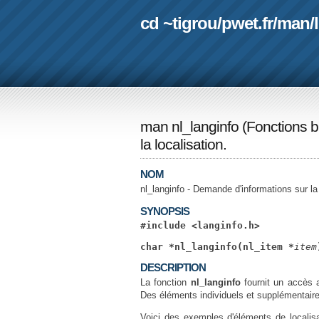
cd ~tigrou
/
pwet.fr
/
man
/
man nl_langinfo
(
Fonctions b
la localisation.
NOM
nl_langinfo - Demande d'informations sur la 
SYNOPSIS
#include <langinfo.h>
char *nl_langinfo(nl_item *
item
DESCRIPTION
La fonction
nl_langinfo
fournit un accès a
Des éléments individuels et supplémentaires
Voici des exemples d'éléments de localisa