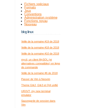
Fichiers spéciaux
Formats
Jeux
Conventions
Administration système
Fonctions noyau
Nouveau
blog linux
Veille de la semaine #19 de 2018
Veille de la semaine #18 de 2018
Veille de la semaine #10 de 2018
mycli, un client MySQL (et
alternatives compatibles) en ligne
de commande
Veille de la semaine #6 de 2018
Passer de Vim à Neovim
Theme Gtk2, Gtk3 et Qt4 unifié
URXVT, my new terminal
emulator
Sauvegarde de session dans
Vim