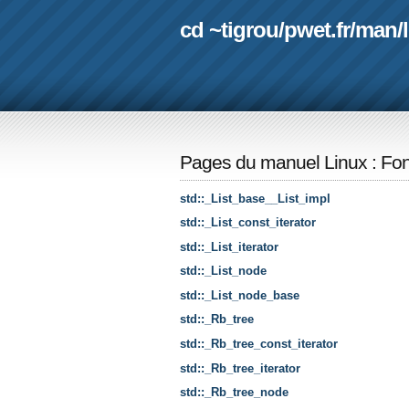
cd ~tigrou
/
pwet.fr
/
man
/
Pages du manuel Linux
:
Fon
std::_List_base__List_impl
std::_List_const_iterator
std::_List_iterator
std::_List_node
std::_List_node_base
std::_Rb_tree
std::_Rb_tree_const_iterator
std::_Rb_tree_iterator
std::_Rb_tree_node